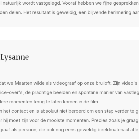
l natuurlijk wordt vastgelegd. Vooraf hebben we fijne gesprekke
n delen. Het resultaat is geweldig, een blijvende herinnering a
 Lysanne
t dat we Maarten wilde als videograaf op onze bruiloft. Zijn video'
ce-over's, de prachtige beelden en spontane manier van vastleg
dere momenten terug te laten komen in de film.
 in het contact en is absoluut niet beroerd om een stap verder te 
ar hij moet zijn voor de mooiste momenten. Precies zoals je graag 
graaf als persoon, die ook nog eens geweldig beeldmateriaal afle