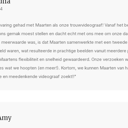
ulia
24
ring gehad met Maarten als onze trouwvideograaf! Vanaf het beg
op ons gemak moest stellen en dacht echt met ons mee om onze da
n meerwaarde was, is dat Maarten samenwerkte met een tweede v
eld waren, wat resulteerde in prachtige beelden vanuit meerdere 
artens flexibiliteit en snelheid gewaardeerd. Onze verzoeken w
ies wat we hoopten (en meer!). Kortom, we kunnen Maarten van h
ve en meedenkende videograaf zoekt!!"
 Amy