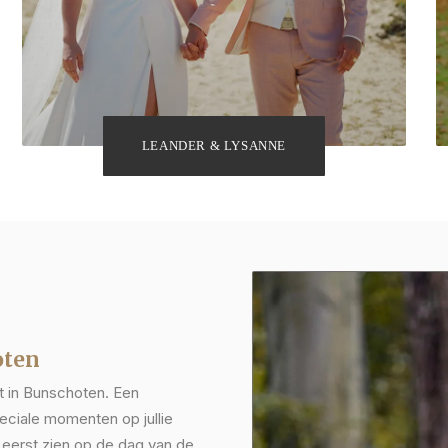
LEANDER & LYSANNE
oten
ft in Bunschoten. Een
peciale momenten op jullie
 eerst zien op de dag van de