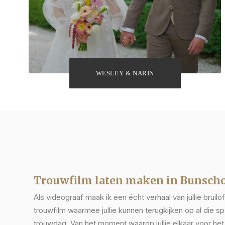
WESLEY & NARIN
Trouwfilm laten maken in Bunsch
Als videograaf maak ik een écht verhaal van jullie bruilo
trouwfilm waarmee jullie kunnen terugkijken op al die s
trouwdag. Van het moment waarop jullie elkaar voor het