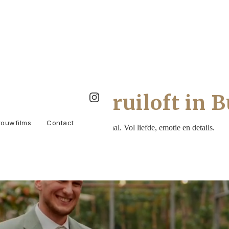
 op jullie bruiloft in
rouwfilms
Contact
Trouwfilms met een écht verhaal. Vol liefde, emotie en details.