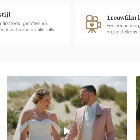
tijl
Trouwfilm 
first look, geloften en
Een herinnering, 
ht verhaal in de film: jullie
bruiloft telkens