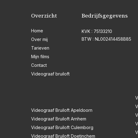
Overzicht
Bedrijfsgegevens
Home
KVK : 75133210
BTW : NL002414458B85
Over mij
Tarieven
Mijn films
Contact
Videograaf bruiloft
V
V
Videograaf Bruiloft Apeldoorn
V
Videograaf Bruiloft Arnhem
V
Videograaf Bruiloft Culemborg
V
Videograaf Bruiloft Doetinchem