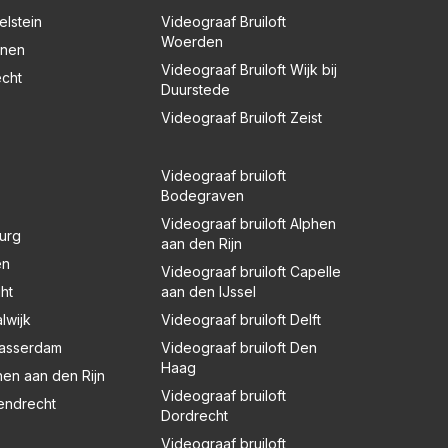
elstein
Videograaf Bruiloft
Woerden
enen
Videograaf Bruiloft Wijk bij
echt
Duurstede
Videograaf Bruiloft Zeist
Videograaf bruiloft
Bodegraven
Videograaf bruiloft Alphen
burg
aan den Rijn
en
Videograaf bruiloft Capelle
ht
aan den IJssel
lwijk
Videograaf bruiloft Delft
blasserdam
Videograaf bruiloft Den
Haag
hen aan den Rijn
Videograaf bruiloft
rendrecht
Dordrecht
Videograaf bruiloft