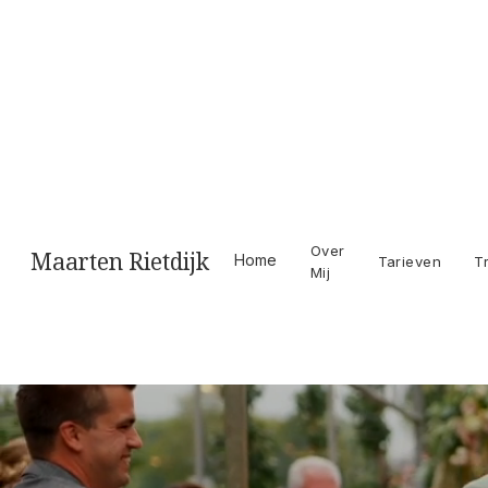
Videograaf
Over
Maarten Rietdijk
Home
Tarieven
T
Mij