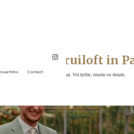
 op jullie bruiloft in 
rouwfilms
Contact
Trouwfilms met een écht verhaal. Vol liefde, emotie en details.