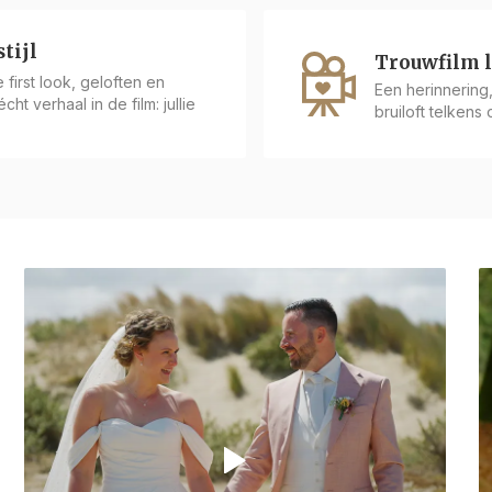
tijl
Trouwfilm 
first look, geloften en
Een herinnering, 
ht verhaal in de film: jullie
bruiloft telkens