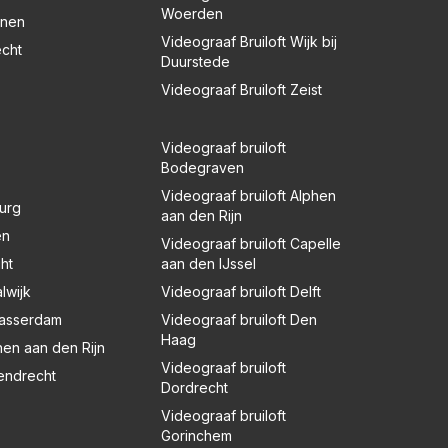
Woerden
enen
Videograaf Bruiloft Wijk bij
echt
Duurstede
Videograaf Bruiloft Zeist
Videograaf bruiloft
Bodegraven
Videograaf bruiloft Alphen
burg
aan den Rijn
en
Videograaf bruiloft Capelle
ht
aan den IJssel
lwijk
Videograaf bruiloft Delft
blasserdam
Videograaf bruiloft Den
Haag
hen aan den Rijn
Videograaf bruiloft
rendrecht
Dordrecht
Videograaf bruiloft
Gorinchem