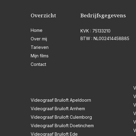
Overzicht
Bedrijfsgegevens
Home
KVK : 75133210
BTW : NL002414458B85
Over mij
Tarieven
Mijn films
Contact
V
V
Videograaf Bruiloft Apeldoorn
V
Videograaf Bruiloft Arnhem
V
Videograaf Bruiloft Culemborg
V
Videograaf Bruiloft Doetinchem
V
Videograaf Bruiloft Ede