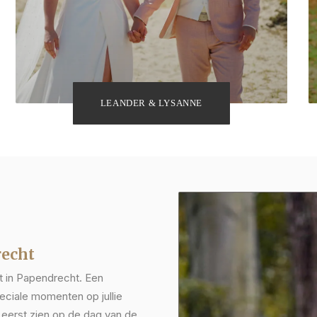
LEANDER & LYSANNE
recht
ft in Papendrecht. Een
peciale momenten op jullie
 eerst zien op de dag van de