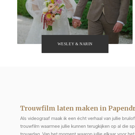
WESLEY & NARIN
Trouwfilm laten maken in Papend
Als videograaf maak ik een écht verhaal van jullie bruilo
trouwfilm waarmee jullie kunnen terugkijken op al die s
trouwdag. Van het moment waarop jullie elkaar voor het