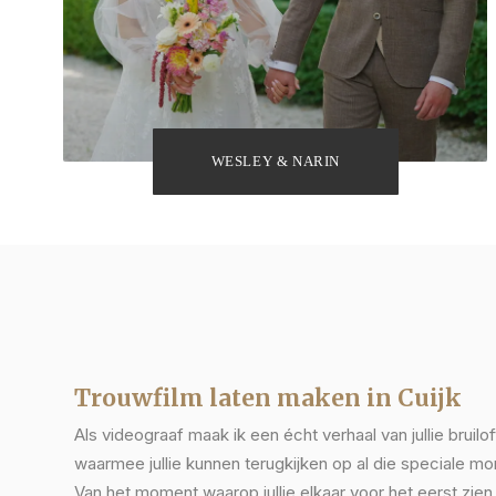
WESLEY & NARIN
Trouwfilm laten maken in Cuijk
Als videograaf maak ik een écht verhaal van jullie bruilof
waarmee jullie kunnen terugkijken op al die speciale mo
Van het moment waarop jullie elkaar voor het eerst zien 