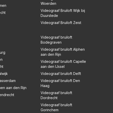
Woerden
enen
Videograaf Bruiloft Wijk bij
echt
Duurstede
Videograaf Bruiloft Zeist
Videograaf bruiloft
Bodegraven
Videograaf bruiloft Alphen
burg
aan den Rijn
en
Videograaf bruiloft Capelle
ht
aan den IJssel
lwijk
Videograaf bruiloft Delft
blasserdam
Videograaf bruiloft Den
Haag
hen aan den Rijn
Videograaf bruiloft
rendrecht
Dordrecht
Videograaf bruiloft
Gorinchem