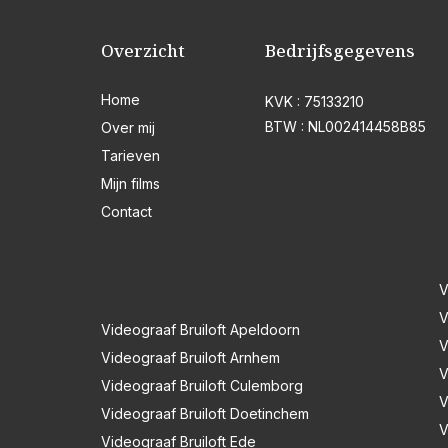
Overzicht
Bedrijfsgegevens
Home
KVK : 75133210
BTW : NL002414458B85
Over mij
Tarieven
Mijn films
Contact
V
V
Videograaf Bruiloft Apeldoorn
V
Videograaf Bruiloft Arnhem
V
Videograaf Bruiloft Culemborg
V
Videograaf Bruiloft Doetinchem
V
Videograaf Bruiloft Ede