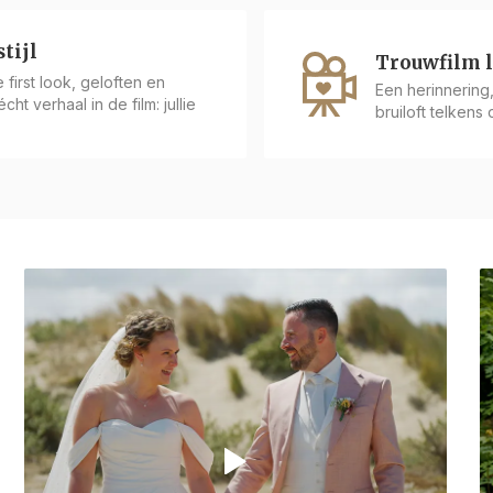
tijl
Trouwfilm 
first look, geloften en
Een herinnering, 
ht verhaal in de film: jullie
bruiloft telkens