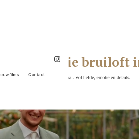
aaf op jullie bruiloft 
rouwfilms
Contact
Trouwfilms met een écht verhaal. Vol liefde, emotie en details.