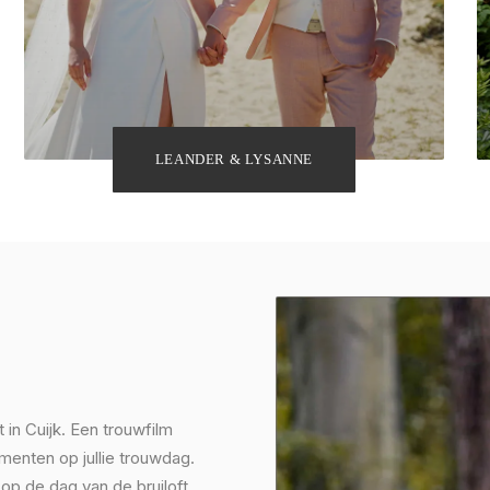
LEANDER & LYSANNE
t in Cuijk. Een trouwfilm
menten op jullie trouwdag.
op de dag van de bruiloft,