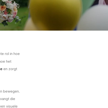
te rol in hoe
hoe het
ie
en zorgt
 en bewegen.
 vangt die
 een visuele