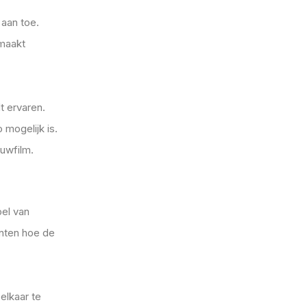
 aan toe.
 maakt
t ervaren.
 mogelijk is.
ouwfilm.
pel van
nten hoe de
elkaar te