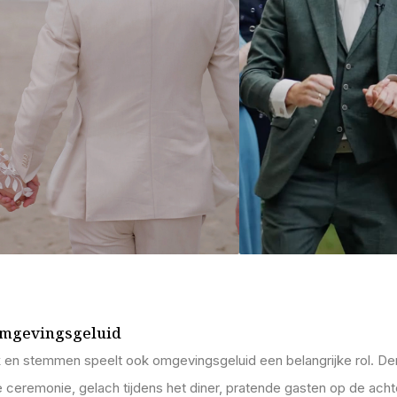
omgevingsgeluid
 en stemmen speelt ook omgevingsgeluid een belangrijke rol. De
 ceremonie, gelach tijdens het diner, pratende gasten op de ach