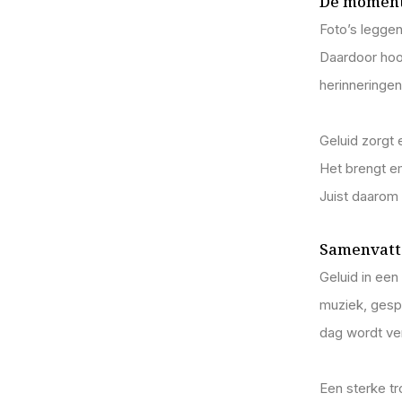
De moment
Foto’s leggen
Daardoor hoor
herinneringen
Geluid zorgt 
Het brengt em
Juist daarom 
Samenvat
Geluid in een
muziek, ges
dag wordt ver
Een sterke t