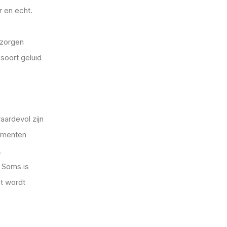
 en echt.
 zorgen
 soort geluid
aardevol zijn
momenten
.
. Soms is
et wordt