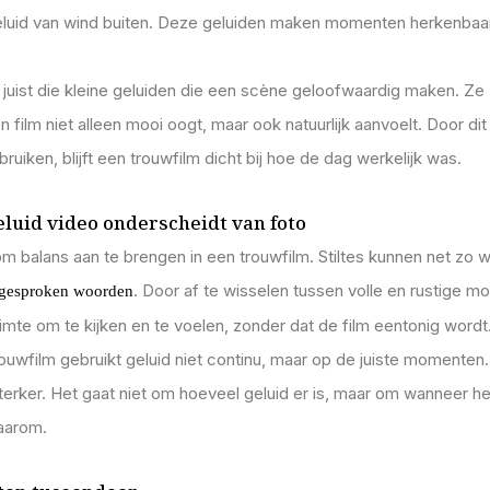
eluid van wind buiten. Deze geluiden maken momenten herkenbaar
 juist die kleine geluiden die een scène geloofwaardig maken. Ze
n film niet alleen mooi oogt, maar ook natuurlijk aanvoelt. Door dit
ruiken, blijft een trouwfilm dicht bij hoe de dag werkelijk was.
uid video onderscheidt van foto
om balans aan te brengen in een trouwfilm. Stiltes kunnen net zo w
. Door af te wisselen tussen volle en rustige 
 gesproken woorden
uimte om te kijken en te voelen, zonder dat de film eentonig wordt
uwfilm gebruikt geluid niet continu, maar op de juiste momenten
sterker. Het gaat niet om hoeveel geluid er is, maar om wanneer h
aarom.