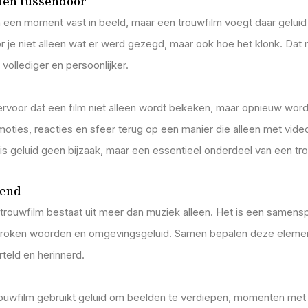
en tussendoor
 een moment vast in beeld, maar een trouwfilm voegt daar geluid
 je niet alleen wat er werd gezegd, maar ook hoe het klonk. Dat
 vollediger en persoonlijker.
ervoor dat een film niet alleen wordt bekeken, maar opnieuw word
oties, reacties en sfeer terug op een manier die alleen met video
is geluid geen bijzaak, maar een essentieel onderdeel van een tr
tend
 trouwfilm bestaat uit meer dan muziek alleen. Het is een samens
proken woorden en omgevingsgeluid. Samen bepalen deze eleme
teld en herinnerd.
rouwfilm gebruikt geluid om beelden te verdiepen, momenten met 