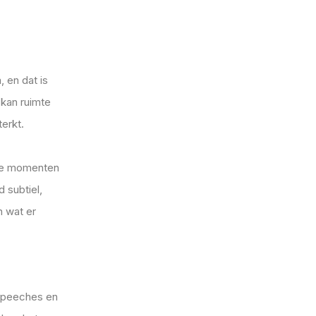
 en dat is
 kan ruimte
erkt.
 de momenten
 subtiel,
n wat er
 speeches en