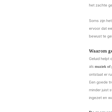
het zachte g
Soms zijn het
ervoor dat ee
bewust te geb
Waarom gel
Geluid helpt 
als
muziek of
ontstaat er r
Een goede tro
minder juist 
ingezet en w