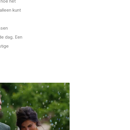
 hoe het
alleen kunt
ssen
de dag. Een
stige