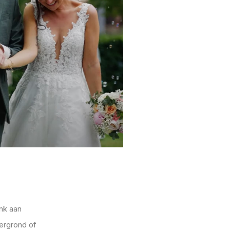
nk aan
tergrond of