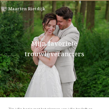
Maarten Rietdijk
Mijn favoriete
trouwleveranciers